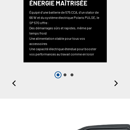
ÉNERGIE MAÎTRISÉE
Équipé d’une batterie de 575 CCA, d’un stator de
66 W et du système électrique Polaris PULSE, le
SP 570 offre :
Des démarrages sûrs et rapides, même par
temps froid
Une alimentation stable pour tous vos
accessoires
Une capacité électrique étendue pour booster
vos performances au travail comme en loisir