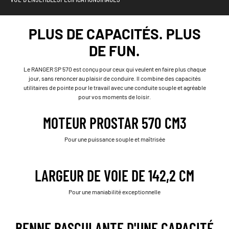
PLUS DE CAPACITÉS. PLUS
DE FUN.
Le RANGER SP 570 est conçu pour ceux qui veulent en faire plus chaque
jour, sans renoncer au plaisir de conduire. Il combine des capacités
utilitaires de pointe pour le travail avec une conduite souple et agréable
pour vos moments de loisir.
MOTEUR PROSTAR 570 CM3
Pour une puissance souple et maîtrisée
LARGEUR DE VOIE DE 142,2 CM
Pour une maniabilité exceptionnelle
BENNE BASCULANTE D'UNE CAPACITÉ