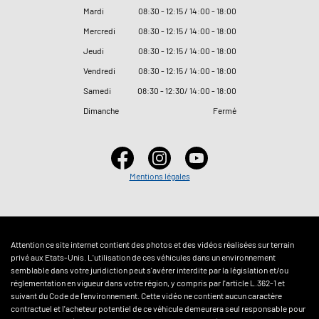
Mardi
08
:
30 - 12
:
15 / 14
:
00 - 18
:
00
Mercredi
08
:
30 - 12
:
15 / 14
:
00 - 18
:
00
Jeudi
08
:
30 - 12
:
15 / 14
:
00 - 18
:
00
Vendredi
08
:
30 - 12
:
15 / 14
:
00 - 18
:
00
Samedi
08
:
30 - 12
:
30/ 14
:
00 - 18
:
00
Dimanche
Fermé
Mentions légales
Attention ce site internet contient des photos et des vidéos réalisées sur terrain
privé aux Etats-Unis. L'utilisation de ces véhicules dans un environnement
semblable dans votre juridiction peut s'avérer interdite par la législation et/ou
réglementation en vigueur dans votre région, y compris par l'article L.362-1 et
suivant du Code de l'environnement. Cette vidéo ne contient aucun caractère
contractuel et l'acheteur potentiel de ce véhicule demeurera seul responsable pour