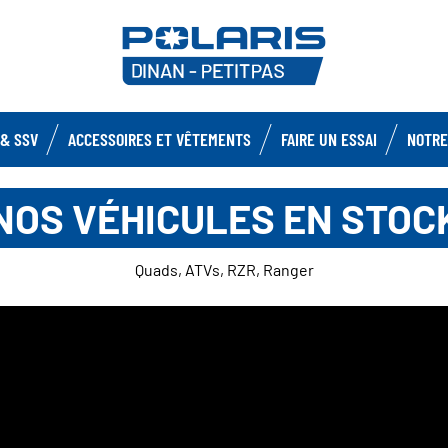
& SSV
ACCESSOIRES ET VÊTEMENTS
FAIRE UN ESSAI
NOTRE
NOS VÉHICULES EN STOC
Quads, ATVs, RZR, Ranger