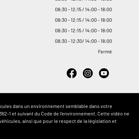
08
:
30 - 12
:
15 / 14
:
00 - 18
:
00
08
:
30 - 12
:
15 / 14
:
00 - 18
:
00
08
:
30 - 12
:
15 / 14
:
00 - 18
:
00
08
:
30 - 12
:
30/ 14
:
00 - 18
:
00
Fermé
véhicules dans un environnement semblable dans votre
 L.362-1 et suivant du Code de l'environnement. Cette vidéo ne
hicules, ainsi que pour le respect de la législation et