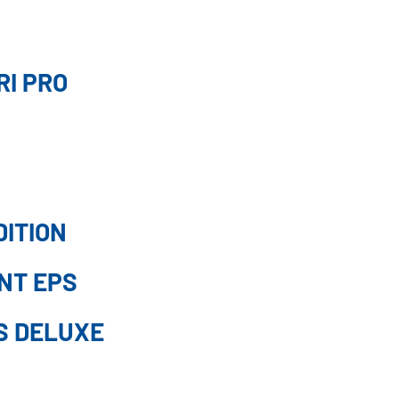
RI PRO
DITION
NT EPS
S DELUXE