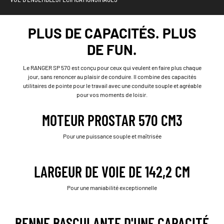
PLUS DE CAPACITÉS. PLUS
DE FUN.
Le RANGER SP 570 est conçu pour ceux qui veulent en faire plus chaque
jour, sans renoncer au plaisir de conduire. Il combine des capacités
utilitaires de pointe pour le travail avec une conduite souple et agréable
pour vos moments de loisir.
MOTEUR PROSTAR 570 CM3
Pour une puissance souple et maîtrisée
LARGEUR DE VOIE DE 142,2 CM
Pour une maniabilité exceptionnelle
BENNE BASCULANTE D'UNE CAPACITÉ