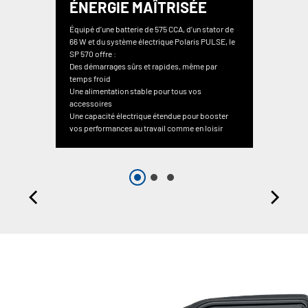
ÉNERGIE MAÎTRISÉE
Équipé d’une batterie de 575 CCA, d’un stator de
66 W et du système électrique Polaris PULSE, le
SP 570 offre :
Des démarrages sûrs et rapides, même par
temps froid
Une alimentation stable pour tous vos
accessoires
Une capacité électrique étendue pour booster
vos performances au travail comme en loisir