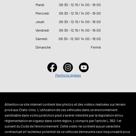
Mardi
08
:
30 - 12
:
15 / 14
:
00 - 18
:
00
Mercredi
08
:
30 - 12
:
15 / 14
:
00 - 18
:
00
Jeudi
08
:
30 - 12
:
15 / 14
:
00 - 18
:
00
Vendredi
08
:
30 - 12
:
15 / 14
:
00 - 18
:
00
Samedi
08
:
30 - 12
:
30/ 14
:
00 - 18
:
00
Dimanche
Fermé
Mentions légales
Attention ce site internet contient des photos et des vidéos réalisées sur terrain
privé aux Etats-Unis. L'utilisation de ces véhicules dans un environnement
semblable dans votre juridiction peut s'avérer interdite par la législation et/ou
réglementation en vigueur dans votre région, y compris par l'article L.362-1 et
suivant du Code de l'environnement. Cette vidéo ne contient aucun caractère
contractuel et l'acheteur potentiel de ce véhicule demeurera seul responsable pour