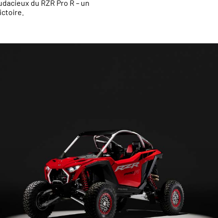
audacieux du RZR Pro R – un
ictoire.