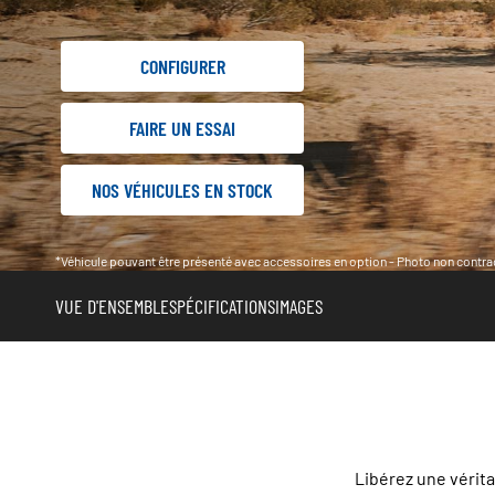
CONFIGURER
FAIRE UN ESSAI
NOS VÉHICULES EN STOCK
*Véhicule pouvant être présenté avec accessoires en option - Photo non contrac
VUE D'ENSEMBLE
SPÉCIFICATIONS
IMAGES
Libérez une vérita