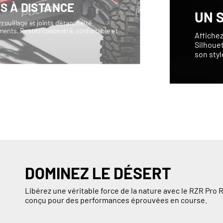
S À DISTANCE
UN 
ouillage et joints d’étanchéité
éments. Restez concentré, confortable et
Affichez
Silhouet
son styl
DOMINEZ LE DÉSERT
Libérez une véritable force de la nature avec le RZR Pro R
conçu pour des performances éprouvées en course.