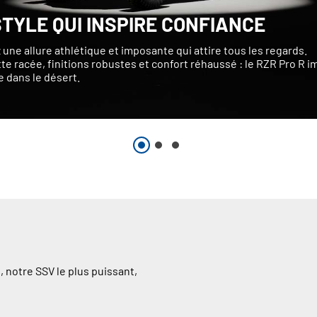
STYLE QUI INSPIRE CONFIANCE
 une allure athlétique et imposante qui attire tous les regards.
te racée, finitions robustes et confort réhaussé : le RZR Pro R 
e dans le désert.
, notre SSV le plus puissant,