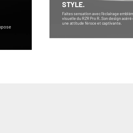
STYLE.
Faites sensation avec l’éclairage emblém
visuelle du RZR Pro R. Son design acéré
une attitude féroce et captivante.
impose