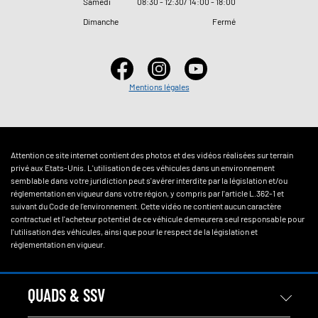
Samedi
08
:
30 - 12
:
30/ 14
:
00 - 18
:
00
Dimanche
Fermé
Mentions légales
Attention ce site internet contient des photos et des vidéos réalisées sur terrain
privé aux Etats-Unis. L'utilisation de ces véhicules dans un environnement
semblable dans votre juridiction peut s'avérer interdite par la législation et/ou
réglementation en vigueur dans votre région, y compris par l'article L.362-1 et
suivant du Code de l'environnement. Cette vidéo ne contient aucun caractère
contractuel et l'acheteur potentiel de ce véhicule demeurera seul responsable pour
l'utilisation des véhicules, ainsi que pour le respect de la législation et
réglementation en vigueur.
QUADS & SSV